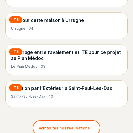
ITE pour cette maison à Urrugne
ITE
Urrugne · 64
Arbitrage entre ravalement et ITE pour ce projet
ITE
au Pian Médoc
Le Pian Médoc · 33
Isolation par l’Extérieur à Saint-Paul-Lès-Dax
ITE
Saint-Paul-Lès-Dax · 40
Voir toutes nos réalisations →