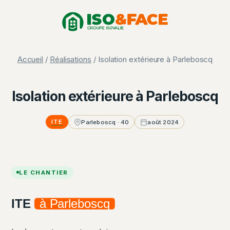
Aller
Panneau de gestion des cookies
au
contenu
Accueil
/
Réalisations
/ Isolation extérieure à Parleboscq
Isolation extérieure à Parleboscq
ITE
Parleboscq · 40
août 2024
LE CHANTIER
ITE
à Parleboscq