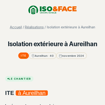
Aller
Panneau de gestion des cookies
au
contenu
Accueil
/
Réalisations
/ Isolation extérieure à Aureilhan
Isolation extérieure à Aureilhan
ITE
Aureilhan · 40
novembre 2024
LE CHANTIER
ITE
à Aureilhan