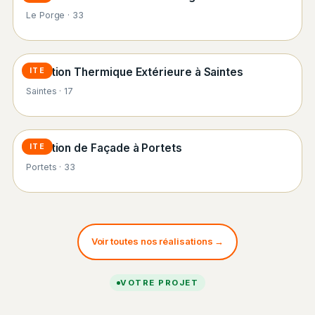
Le Porge · 33
Isolation Thermique Extérieure à Saintes
ITE
Saintes · 17
Isolation de Façade à Portets
ITE
Portets · 33
Voir toutes nos réalisations →
VOTRE PROJET