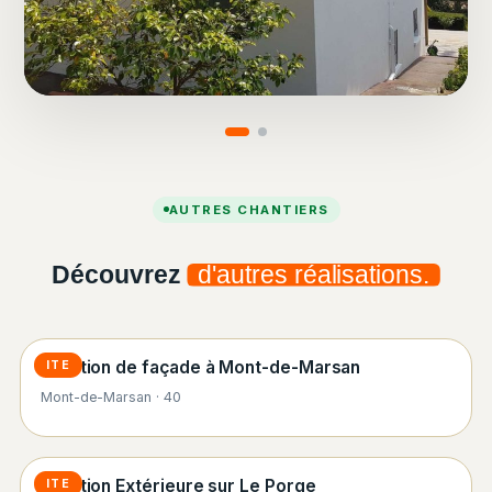
AUTRES CHANTIERS
Découvrez
d'autres réalisations.
Isolation de façade à Mont-de-Marsan
ITE
Mont-de-Marsan · 40
Isolation Extérieure sur Le Porge
ITE