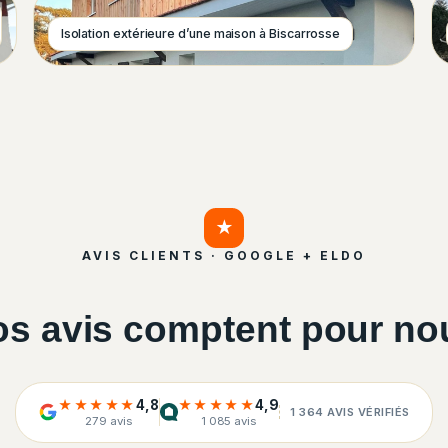
Isolation extérieure d’une maison à Biscarrosse
★
AVIS CLIENTS · GOOGLE + ELDO
os avis comptent pour no
★★★★★
4,8
★★★★★
4,9
1 364 AVIS VÉRIFIÉS
279 avis
1 085 avis