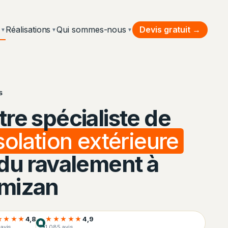
Devis gratuit →
Réalisations
Qui sommes-nous
▼
▼
▼
S
tre spécialiste de
isolation extérieure
 du ravalement à
mizan
★★★★
4,8
★★★★★
4,9
avis
1 085 avis