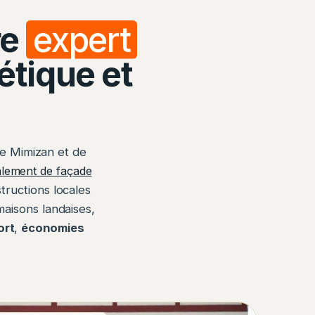
re
expert
étique et
e Mimizan et de
alement de façade
tructions locales
maisons landaises,
ort
,
économies