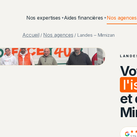
Nos expertises
Aides financières
Nos agences
▼
▼
Accueil
Nos agences
/
/ Landes – Mimizan
LANDE
Vo
l'
et
Mi
★
279 