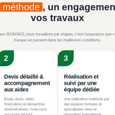
e
méthode
, un engagemen
vos travaux
ez ISO&FACE, nous travaillons par étapes, c’est l’assurance que 
travaux se passent dans les meilleures conditions.
2
3
Devis détaillé &
Réalisation et
accompagnement
suivi par une
aux aides
équipe dédiée
Étude, devis, aides
Une réalisation maîtrisée par
financières et démarches
des équipes formées et
administratives : nous nous
spécialisées dans la
occupons de tout.
rénovation énergétique.