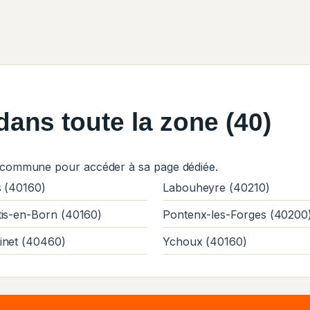
ans toute la zone (40)
 commune pour accéder à sa page dédiée.
s (40160)
Labouheyre (40210)
tis-en-Born (40160)
Pontenx-les-Forges (40200
inet (40460)
Ychoux (40160)