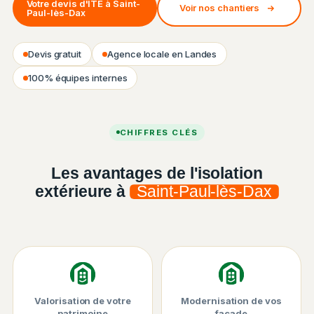
Votre devis d'ITE à Saint-
Voir nos chantiers
Paul-lès-Dax
Devis gratuit
Agence locale en Landes
100% équipes internes
Chantier ISO&FACE — Isolation thermique par l'extérieur
CHIFFRES CLÉS
Les avantages de l'isolation
extérieure à
Saint-Paul-lès-Dax
Valorisation de votre
Modernisation de vos
patrimoine
façade