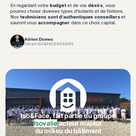
En regardant votre
budget
et de vos
désirs
, vous
pourrez choisir diverses types d’isolants et de finitions.
Nos
techniciens sont d’authentiques conseillers
et
sauront vous
accompagner
dans ce choix capital.
Adrien Domec
Gérant ISO&FACE40/64/65
Iso&Face, fait partie du groupe
Isovalie
acteur majeur
du milieu du bâtiment