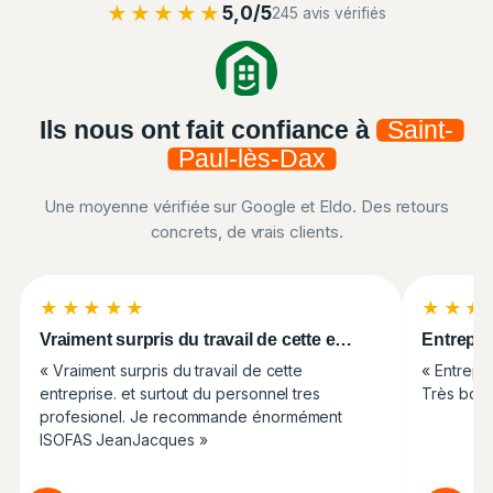
★★★★★
5,0/5
245 avis vérifiés
Ils nous ont fait confiance à
Saint-
Paul-lès-Dax
Une moyenne vérifiée sur Google et Eldo. Des retours
concrets, de vrais clients.
★★★★★
★★★
Vraiment surpris du travail de cette e…
Entrepri
« Vraiment surpris du travail de cette
« Entrepri
entreprise. et surtout du personnel tres
Très bon 
profesionel. Je recommande énormément
ISOFAS JeanJacques »