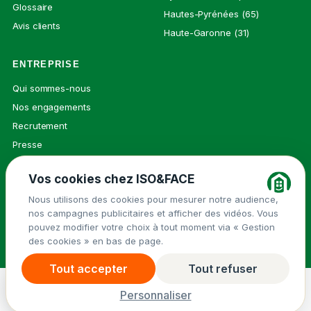
Glossaire
Hautes-Pyrénées (65)
Avis clients
Haute-Garonne (31)
ENTREPRISE
Qui sommes-nous
Nos engagements
Recrutement
Presse
Contact
Vos cookies chez ISO&FACE
Nous utilisons des cookies pour mesurer notre audience,
nos campagnes publicitaires et afficher des vidéos. Vous
© 2026 ISO&FACE ·
Mentions légales
pouvez modifier votre choix à tout moment via « Gestion
Groupe Isovalie
des cookies » en bas de page.
Politique de confidentialité
Cookies
Tout accepter
Tout refuser
Demander un devis
→
Menu
Personnaliser