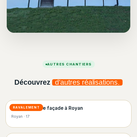
AUTRES CHANTIERS
Découvrez
d'autres réalisations.
Ravalement de façade à Royan
RAVALEMENT
Royan · 17