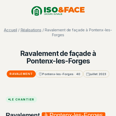
Aller
Panneau de gestion des cookies
au
contenu
Accueil
/
Réalisations
/ Ravalement de façade à Pontenx-les-
Forges
Ravalement de façade à
Pontenx-les-Forges
RAVALEMENT
Pontenx-les-Forges · 40
juillet 2023
LE CHANTIER
Ravalement
à Pontenx-les-Forges